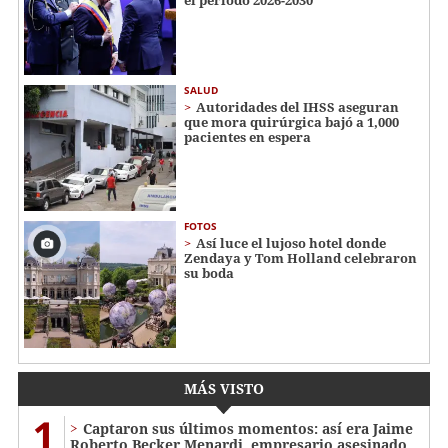
el periodo 2026-2030
SALUD
Autoridades del IHSS aseguran
que mora quirúrgica bajó a 1,000
pacientes en espera
FOTOS
Así luce el lujoso hotel donde
Zendaya y Tom Holland celebraron
su boda
MÁS VISTO
1
Captaron sus últimos momentos: así era Jaime
Roberto Becker Menardi​​​, empresario asesinado