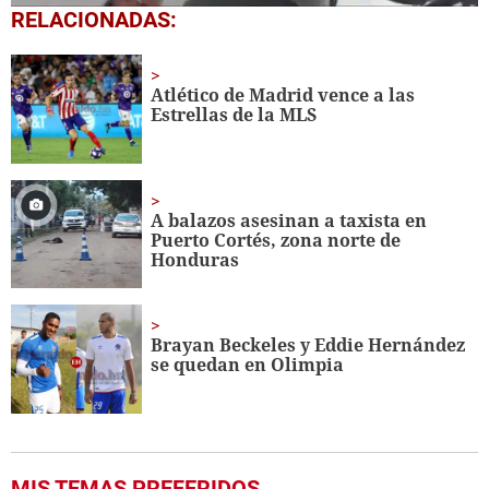
0
RELACIONADAS:
seconds
of
25
seconds
Atlético de Madrid vence a las
Estrellas de la MLS
A balazos asesinan a taxista en
Puerto Cortés, zona norte de
Honduras
Brayan Beckeles y Eddie Hernández
se quedan en Olimpia
MIS TEMAS PREFERIDOS