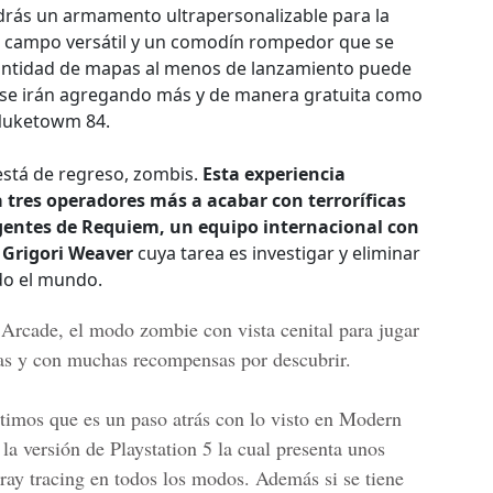
drás un armamento ultrapersonalizable para la
e campo versátil y un comodín rompedor que se
 cantidad de mapas al menos de lanzamiento puede
 se irán agregando más y de manera gratuita como
 Nuketowm 84.
stá de regreso, zombis.
Esta experiencia
ta tres operadores más a acabar con terroríficas
entes de Requiem, un equipo internacional con
r Grigori Weaver
cuya tarea es investigar y eliminar
do el mundo.
Arcade, el modo zombie con vista cenital para jugar
das y con muchas recompensas por descubrir.
ntimos que es un paso atrás con lo visto en Modern
a versión de Playstation 5 la cual presenta unos
ray tracing en todos los modos. Además si se tiene