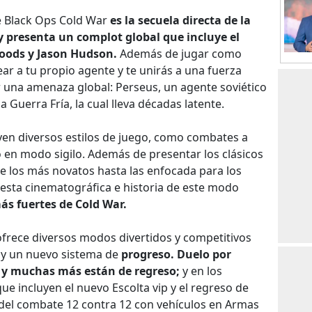
e Black Ops Cold War
es la secuela directa de la
 presenta un complot global que incluye el
oods y Jason Hudson.
Además de jugar como
r a tu propio agente y te unirás a una fuerza
r una amenaza global: Perseus, un agente soviético
la Guerra Fría, la cual lleva décadas latente.
yen diversos estilos de juego, como combates a
 o en modo sigilo. Además de presentar los clásicos
e los más novatos hasta las enfocada para los
uesta cinematográfica e historia de este modo
ás fuertes de Cold War.
frece diversos modos divertidos y competitivos
 y un nuevo sistema de
progreso. Duelo por
 y muchas más están de regreso;
y en los
ue incluyen el nuevo Escolta vip y el regreso de
del combate 12 contra 12 con vehículos en Armas