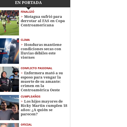
EN PORTADA
FINALIZÓ
Motagua sufrió para
derrotar al FAS en Copa
Centroamericana
CLIMA
Honduras mantiene
condiciones secas con
lluvias débiles este
viernes
CONFLICTO PASIONAL
Enfermera mató a su
esposo para vengar la
muerte de su amante:
crimen en la
Centroamérica Oeste
CUMPLEAÑOS
Los hijos mayores de
Ricky Martin cumplen 18
años: ¿A quién se
parecen?
OFICIAL