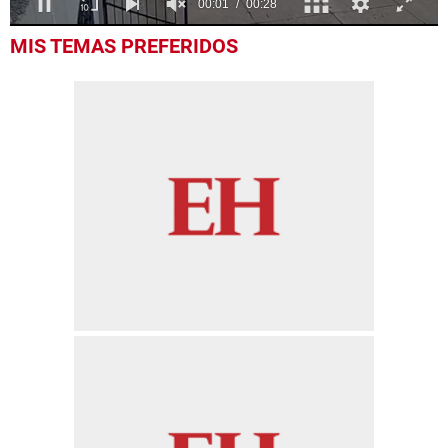
0
MIS TEMAS PREFERIDOS
seconds
of
28
seconds