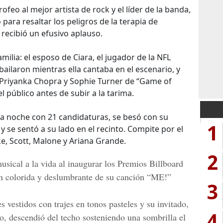
trofeo al mejor artista de rock y el líder de la banda,
para resaltar los peligros de la terapia de
 recibió un efusivo aplauso.
milia: el esposo de Ciara, el jugador de la NFL
bailaron mientras ella cantaba en el escenario, y
a Priyanka Chopra y Sophie Turner de “Game of
 público antes de subir a la tarima.
a noche con 21 candidaturas, se besó con su
1
y se sentó a su lado en el recinto. Compite por el
ke, Scott, Malone y Ariana Grande.
2
usical a la vida al inaugurar los Premios Billboard
n colorida y deslumbrante de su canción “ME!”
3
 vestidos con trajes en tonos pasteles y su invitado,
4
o, descendió del techo sosteniendo una sombrilla el