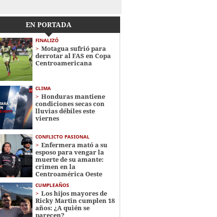
EN PORTADA
FINALIZÓ
Motagua sufrió para
derrotar al FAS en Copa
Centroamericana
CLIMA
Honduras mantiene
condiciones secas con
lluvias débiles este
viernes
CONFLICTO PASIONAL
Enfermera mató a su
esposo para vengar la
muerte de su amante:
crimen en la
Centroamérica Oeste
CUMPLEAÑOS
Los hijos mayores de
Ricky Martin cumplen 18
años: ¿A quién se
parecen?