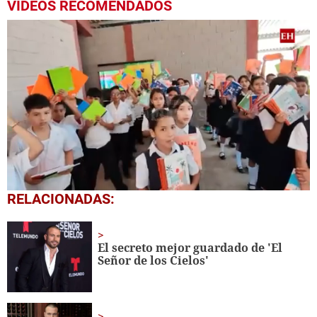
VIDEOS RECOMENDADOS
0
RELACIONADAS:
seconds
of
1
minute,
El secreto mejor guardado de 'El
56
Señor de los Cielos'
seconds