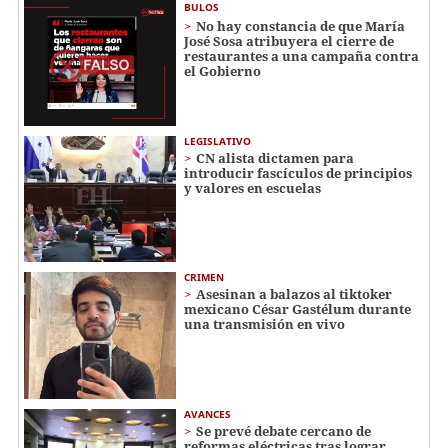
BULOS
No hay constancia de que María
José Sosa atribuyera el cierre de
restaurantes a una campaña contra
el Gobierno
LEGISLATIVO
CN alista dictamen para
introducir fascículos de principios
y valores en escuelas
CRIMEN
Asesinan a balazos al tiktoker
mexicano César Gastélum durante
una transmisión en vivo
AVANCES
Se prevé debate cercano de
reformas eléctricas tras lograr