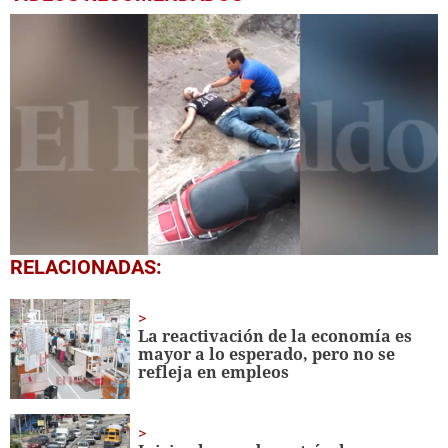
0
RELACIONADAS:
seconds
of
1
minute,
La reactivación de la economía es
3
mayor a lo esperado, pero no se
seconds
refleja en empleos