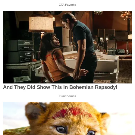
CTA Favorite
And They Did Show This In Bohemian Rapsody!
Brainberries