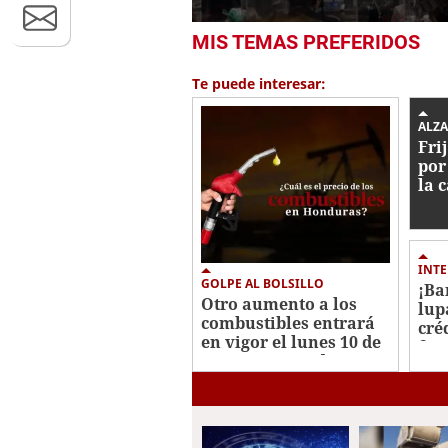
0
MIS TEMAS PREFERIDOS
seconds
of
4
Te puede interesar:
minutes,
37
seconds
Volume
ALZA
0%
Fri
por
la 
cap
INT
GOLPE AL BOLSILLO
¡Ba
Otro aumento a los
lup
combustibles entrará
cré
en vigor el lunes 10 de
fon
agosto en Honduras