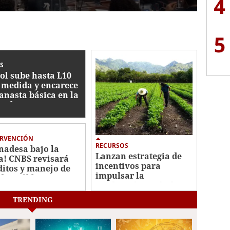
4
5
S
jol sube hasta L10
 medida y encarece
canasta básica en la
ital
ERVENCIÓN
RECURSOS
nadesa bajo la
Lanzan estrategia de
a! CNBS revisará
incentivos para
ditos y manejo de
impulsar la
dos públicos
producción agrícola en
Honduras
TRENDING