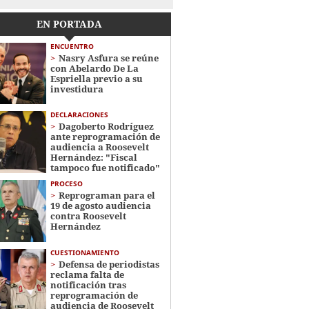
EN PORTADA
ENCUENTRO
Nasry Asfura se reúne
con Abelardo De La
Espriella previo a su
investidura
DECLARACIONES
Dagoberto Rodríguez
ante reprogramación de
audiencia a Roosevelt
Hernández: "Fiscal
tampoco fue notificado"
PROCESO
Reprograman para el
19 de agosto audiencia
contra Roosevelt
Hernández
CUESTIONAMIENTO
Defensa de periodistas
reclama falta de
notificación tras
reprogramación de
audiencia de Roosevelt