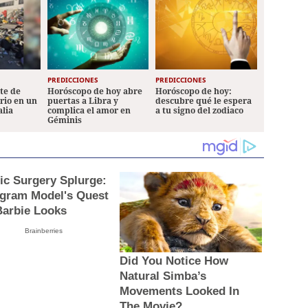
PREDICCIONES
PREDICCIONES
ete de
Horóscopo de hoy abre
Horóscopo de hoy:
ario en un
puertas a Libra y
descubre qué le espera
alia
complica el amor en
a tu signo del zodiaco
Géminis
tic Surgery Splurge:
agram Model's Quest
Barbie Looks
Brainberries
Did You Notice How
Natural Simba’s
Movements Looked In
The Movie?