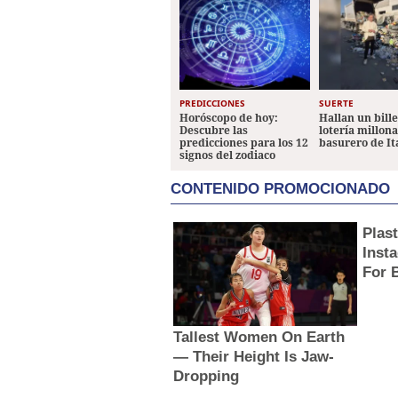
PREDICCIONES
SUERTE
Horóscopo de hoy:
Hallan un bill
Descubre las
lotería millon
predicciones para los 12
basurero de It
signos del zodiaco
CONTENIDO PROMOCIONADO
Plas
Inst
For 
Tallest Women On Earth
— Their Height Is Jaw-
Dropping