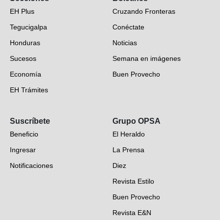
EH Plus
Cruzando Fronteras
Tegucigalpa
Conéctate
Honduras
Noticias
Sucesos
Semana en imágenes
Economía
Buen Provecho
EH Trámites
Opinión
Suscríbete
Grupo OPSA
EH Verifica
Beneficio
El Heraldo
Fotogalerías
Ingresar
La Prensa
Deportes
Notificaciones
Diez
Videos
Revista Estilo
Hondureños en el mundo
Buen Provecho
Revista E&N