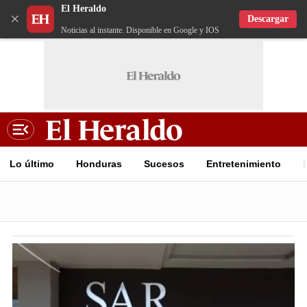
El Heraldo
×
Descargar
Noticias al instante. Disponible en Google y IOS
Lo último
Honduras
Sucesos
Entretenimiento