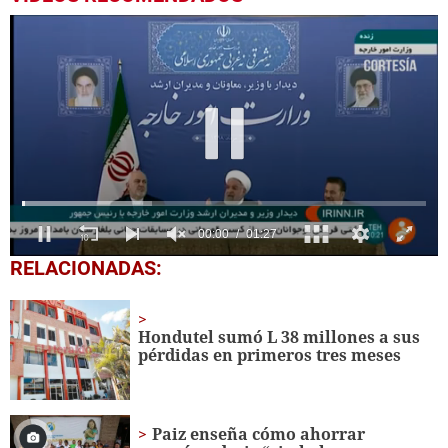
0
RELACIONADAS:
seconds
of
1
minute,
Hondutel sumó L 38 millones a sus
27
pérdidas en primeros tres meses
seconds
Paiz enseña cómo ahorrar