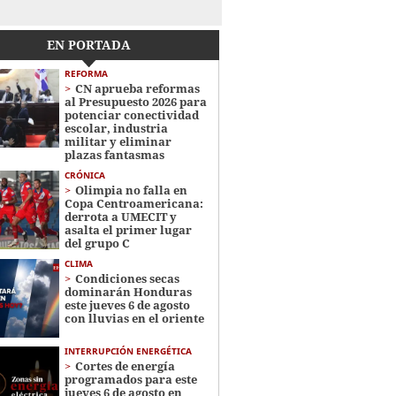
EN PORTADA
REFORMA
CN aprueba reformas
al Presupuesto 2026 para
potenciar conectividad
escolar, industria
militar y eliminar
plazas fantasmas
CRÓNICA
Olimpia no falla en
Copa Centroamericana:
derrota a UMECIT y
asalta el primer lugar
del grupo C
CLIMA
Condiciones secas
dominarán Honduras
este jueves 6 de agosto
con lluvias en el oriente
INTERRUPCIÓN ENERGÉTICA
Cortes de energía
programados para este
jueves 6 de agosto en