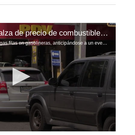
Venezolanos temen alza de precio de combustibles y sus derivados
Venezolanos hacían el jueves largas filas en gasolineras, anticipándose a un eventual aumento del precio luego de que el presidente Nicolás Maduro anunciara el lunes condiciones para acceder al subsidio de los combustibles.