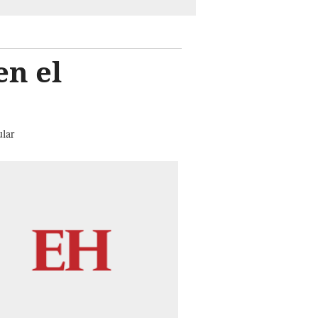
en el
ular