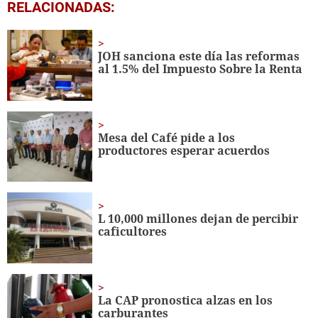
0
RELACIONADAS:
seconds
of
1
minute,
JOH sanciona este día las reformas
1
al 1.5% del Impuesto Sobre la Renta
second
Mesa del Café pide a los
productores esperar acuerdos
L 10,000 millones dejan de percibir
caficultores
La CAP pronostica alzas en los
carburantes