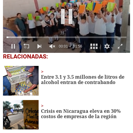
0
RELACIONADAS:
seconds
of
1
minute,
Entre 3.1 y 3.5 millones de litros de
56
alcohol entran de contrabando
seconds
Crisis en Nicaragua eleva en 30%
costos de empresas de la región