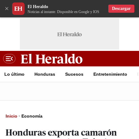
El Heraldo
×
Descargar
Noticias al instante. Disponible en Google y IOS
Lo último
Honduras
Sucesos
Entretenimiento
Inicio
·
Economía
Honduras exporta camarón