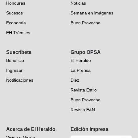
Honduras
Noticias
Sucesos
Semana en imágenes
Economía
Buen Provecho
EH Trámites
Opinión
Suscríbete
Grupo OPSA
EH Verifica
Beneficio
El Heraldo
Fotogalerías
Ingresar
La Prensa
Deportes
Notificaciones
Diez
Videos
Revista Estilo
Hondureños en el mundo
Buen Provecho
Revista E&N
Suscripción
Acerca de El Heraldo
Edición impresa
Visión y Misión