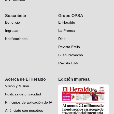
Opinión
Suscríbete
Grupo OPSA
EH Verifica
Beneficio
El Heraldo
Fotogalerías
Ingresar
La Prensa
Deportes
Notificaciones
Diez
Videos
Revista Estilo
Hondureños en el mundo
Buen Provecho
Revista E&N
Suscripción
Acerca de El Heraldo
Edición impresa
Visión y Misión
Politicas de privacidad
Principios de aplicación de IA
Anúnciate con nosotros