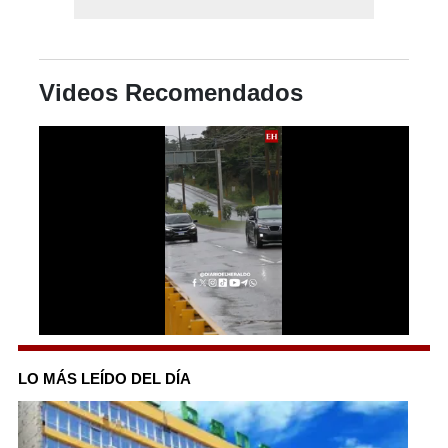
Videos Recomendados
0
seconds
of
LO MÁS LEÍDO DEL DÍA
1
minute,
27
seconds