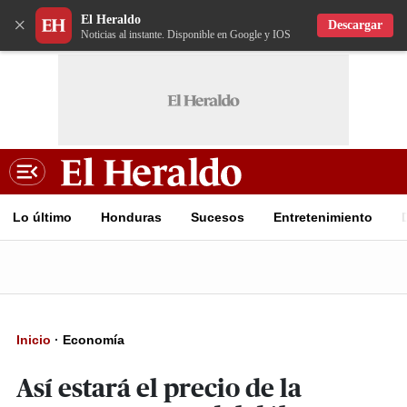
El Heraldo
×
Descargar
Noticias al instante. Disponible en Google y IOS
Lo último
Honduras
Sucesos
Entretenimiento
Inicio
·
Economía
Así estará el precio de la