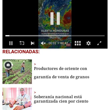
0
RELACIONADAS:
seconds
of
42
seconds
Productores de oriente con
garantía de venta de granos
Soberanía nacional está
garantizada cien por ciento