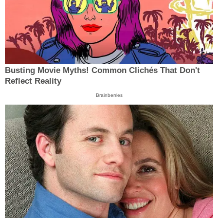
Busting Movie Myths! Common Clichés That Don't
Reflect Reality
Brainberries