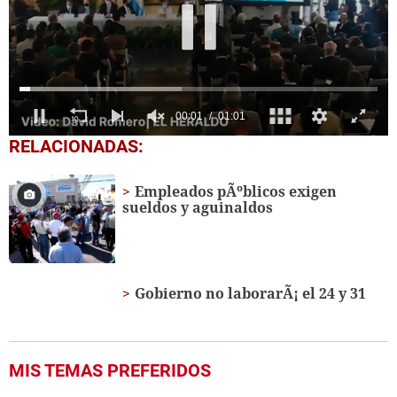
0
RELACIONADAS:
seconds
of
1
Empleados pÃºblicos exigen
minute,
sueldos y aguinaldos
1
second
Gobierno no laborarÃ¡ el 24 y 31
MIS TEMAS PREFERIDOS