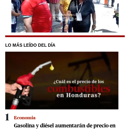
1
second
of
LO MÁS LEÍDO DEL DÍA
2
minutes,
22
seconds
1
Economia
Gasolina y diésel aumentarán de precio en