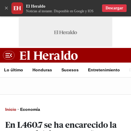
El Heraldo
×
Descargar
Noticias al instante. Disponible en Google y IOS
Lo último
Honduras
Sucesos
Entretenimiento
Inicio
·
Economía
En L460.7 se ha encarecido la