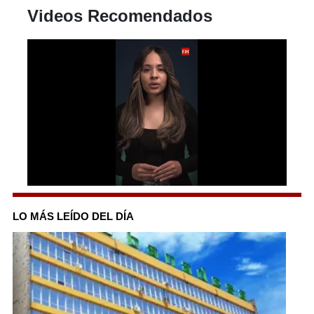
Videos Recomendados
0
seconds
of
LO MÁS LEÍDO DEL DÍA
1
minute,
7
seconds