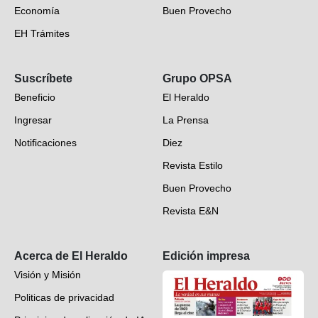
Economía
Buen Provecho
EH Trámites
Opinión
Suscríbete
Grupo OPSA
EH Verifica
Beneficio
El Heraldo
Fotogalerías
Ingresar
La Prensa
Deportes
Notificaciones
Diez
Videos
Revista Estilo
Hondureños en el mundo
Buen Provecho
Revista E&N
Suscripción
Acerca de El Heraldo
Edición impresa
Visión y Misión
Politicas de privacidad