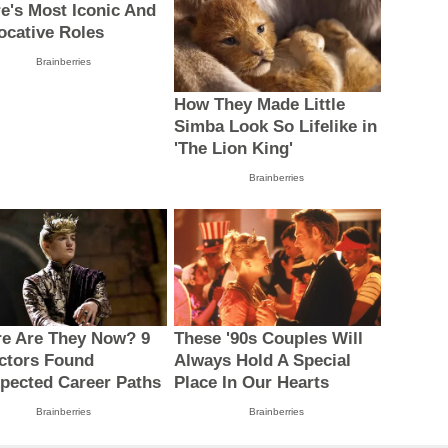
e's Most Iconic And
ocative Roles
Brainberries
How They Made Little
Simba Look So Lifelike in
'The Lion King'
Brainberries
e Are They Now? 9
These '90s Couples Will
ctors Found
Always Hold A Special
pected Career Paths
Place In Our Hearts
Brainberries
Brainberries