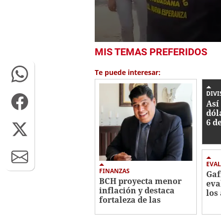
0
MIS TEMAS PREFERIDOS
seconds
of
1
Te puede interesar:
minute,
45
seconds
Volume
DIVI
0%
Así 
dól
6 d
Ho
EVA
FINANZAS
Gaf
BCH proyecta menor
eva
inflación y destaca
los
fortaleza de las
Hon
reservas
lav
internacionales