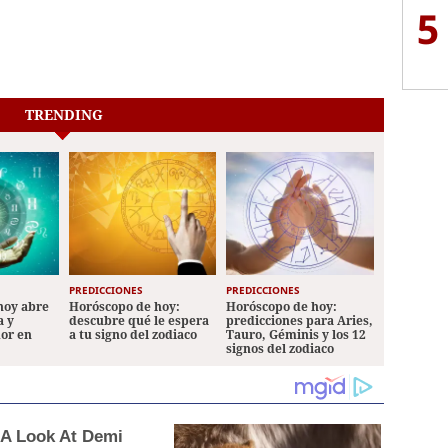
5
TRENDING
PREDICCIONES
PREDICCIONES
hoy abre
Horóscopo de hoy:
Horóscopo de hoy:
a y
descubre qué le espera
predicciones para Aries,
mor en
a tu signo del zodiaco
Tauro, Géminis y los 12
signos del zodiaco
 A Look At Demi