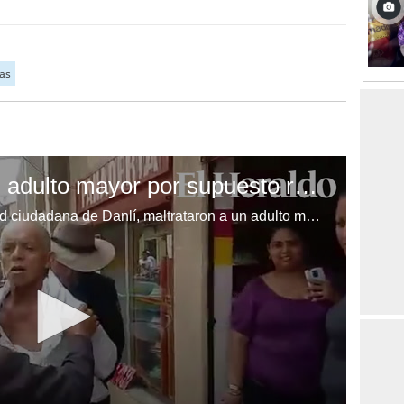
as
Danlí: maltratan a un adulto mayor por supuesto robo
Miembros del comité de seguridad ciudadana de Danlí, maltrataron a un adulto mayor, debido a que un vendedor del mercado municipal lo acusó de supuestamente haberle robado, mientras un grupo de personas criticaron al actuar de las autoridades.