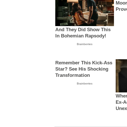
Moor
Prov
And They Did Show This
In Bohemian Rapsody!
Brainberries
Remember This Kick-Ass
Star? See His Shocking
Transformation
Brainberries
Wher
Ex-A
Unex