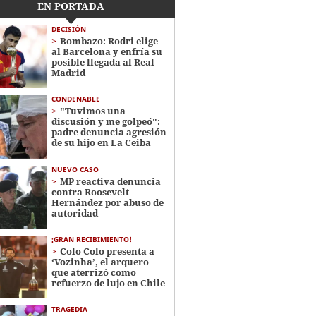
EN PORTADA
DECISIÓN
Bombazo: Rodri elige
al Barcelona y enfría su
posible llegada al Real
Madrid
CONDENABLE
"Tuvimos una
discusión y me golpeó":
padre denuncia agresión
de su hijo en La Ceiba
NUEVO CASO
MP reactiva denuncia
contra Roosevelt
Hernández por abuso de
autoridad
¡GRAN RECIBIMIENTO!
Colo Colo presenta a
‘Vozinha’, el arquero
que aterrizó como
refuerzo de lujo en Chile
TRAGEDIA