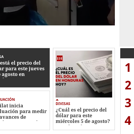
SA
1
está el precio del
ar para este jueves
e agosto en
nduras
2
3
LUACIÓN
DIVISAS
ilat inicia
¿Cuál es el precio del
luación para medir
4
dólar para este
 avances de
miércoles 5 de agosto?
duras contra el
Esto dice el BCH
ado de activos