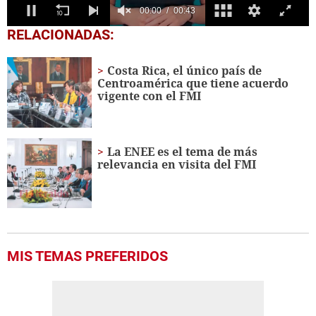
0
RELACIONADAS:
seconds
of
43
Costa Rica, el único país de
seconds
Centroamérica que tiene acuerdo
vigente con el FMI
La ENEE es el tema de más
relevancia en visita del FMI
MIS TEMAS PREFERIDOS