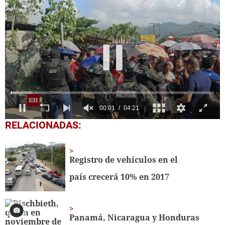
0
RELACIONADAS:
seconds
of
4
minutes,
Registro de vehículos en el
21
seconds
país crecerá 10% en 2017
Panamá, Nicaragua y Honduras