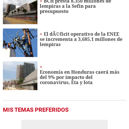
BCH presta 8,350 millones de
minutes,
lempiras a la Sefin para
57
presupuesto
seconds
El dÃ©ficit operativo de la ENEE
se incrementa a 3,685.1 millones de
lempiras
Economía en Honduras caerá más
del 9% por impacto del
coronavirus, Eta y Iota
MIS TEMAS PREFERIDOS