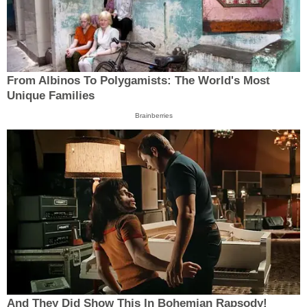
From Albinos To Polygamists: The World's Most
Unique Families
Brainberries
And They Did Show This In Bohemian Rapsody!