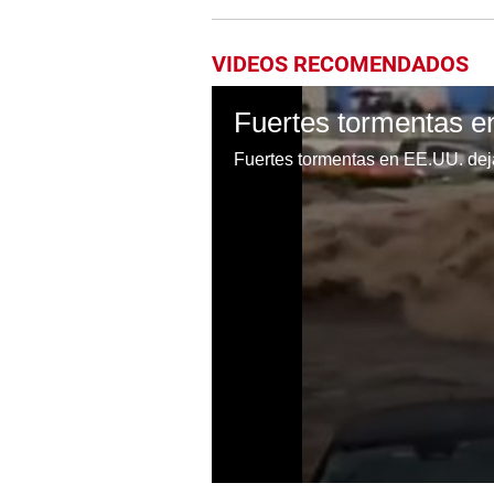
VIDEOS RECOMENDADOS
Fuertes tormentas e
0