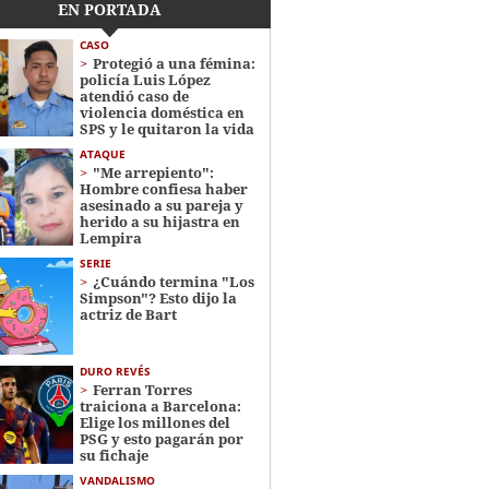
EN PORTADA
CASO
Protegió a una fémina:
policía Luis López
atendió caso de
violencia doméstica en
SPS y le quitaron la vida
ATAQUE
"Me arrepiento":
Hombre confiesa haber
asesinado a su pareja y
herido a su hijastra en
Lempira
SERIE
¿Cuándo termina "Los
Simpson"? Esto dijo la
actriz de Bart
DURO REVÉS
Ferran Torres
traiciona a Barcelona:
Elige los millones del
PSG y esto pagarán por
su fichaje
VANDALISMO