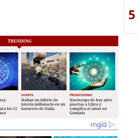
5
TRENDING
SUERTE
PREDICCIONES
hoy:
Hallan un billete de
Horóscopo de hoy abre
lotería millonario en un
puertas a Libra y
ara los 12
basurero de Italia
complica el amor en
iaco
Géminis