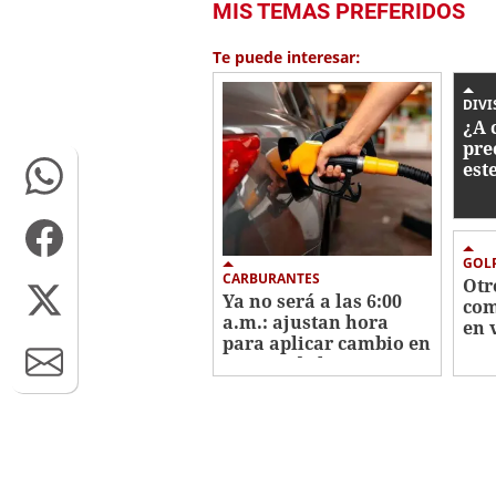
MIS TEMAS PREFERIDOS
seconds
of
1
Te puede interesar:
minute,
57
seconds
Volume
DIVI
0%
¿A 
pre
est
Hon
GOLP
CARBURANTES
Otr
Ya no será a las 6:00
com
a.m.: ajustan hora
en 
para aplicar cambio en
ago
precios de los
combustibles