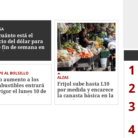
SA
cuánto está el
cio del dólar para
e fin de semana en
duras?
1
E AL BOLSILLO
ALZAS
o aumento a los
2
Frijol sube hasta L10
bustibles entrará
por medida y encarece
vigor el lunes 10 de
la canasta básica en la
sto en Honduras
3
capital
4