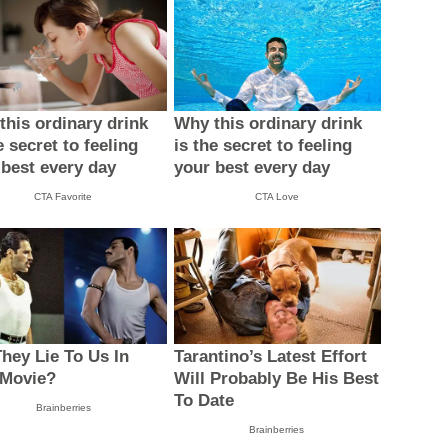
this ordinary drink
Why this ordinary drink
e secret to feeling
is the secret to feeling
 best every day
your best every day
CTA Favorite
CTA Love
They Lie To Us In
Tarantino’s Latest Effort
 Movie?
Will Probably Be His Best
To Date
Brainberries
Brainberries