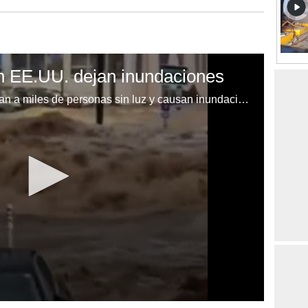
n EE.UU. dejan inundaciones
Fuertes tormentas en EE.UU. dejan a miles de personas sin luz y causan inundaciones