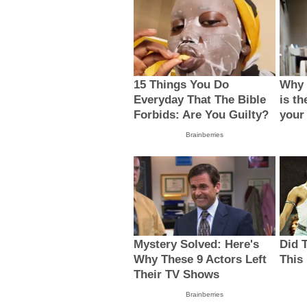
15 Things You Do
Why 
Everyday That The Bible
is th
Forbids: Are You Guilty?
your
Brainberries
Mystery Solved: Here's
Did 
Why These 9 Actors Left
This
Their TV Shows
Brainberries