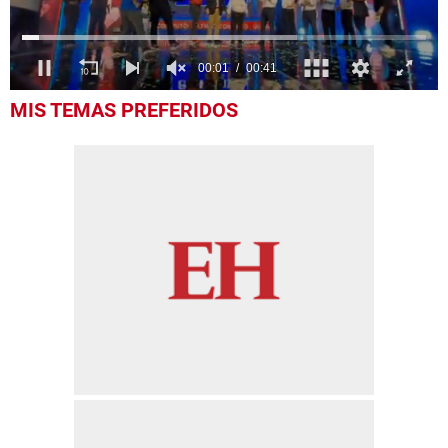
0
MIS TEMAS PREFERIDOS
seconds
of
41
seconds