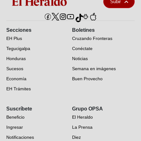
Subir
Secciones
Boletines
EH Plus
Cruzando Fronteras
Tegucigalpa
Conéctate
Honduras
Noticias
Sucesos
Semana en imágenes
Economía
Buen Provecho
EH Trámites
Opinión
Suscríbete
Grupo OPSA
EH Verifica
Beneficio
El Heraldo
Fotogalerías
Ingresar
La Prensa
Deportes
Notificaciones
Diez
Videos