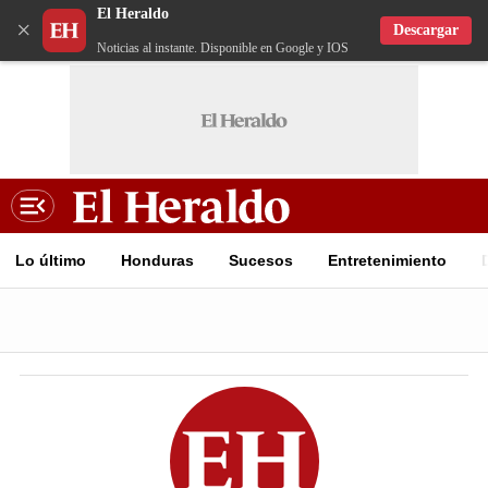
El Heraldo
×
Descargar
Noticias al instante. Disponible en Google y IOS
Lo último
Honduras
Sucesos
Entretenimiento