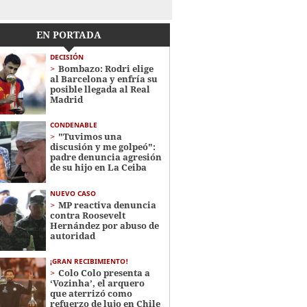
EN PORTADA
DECISIÓN
Bombazo: Rodri elige
al Barcelona y enfría su
posible llegada al Real
Madrid
CONDENABLE
"Tuvimos una
discusión y me golpeó":
padre denuncia agresión
de su hijo en La Ceiba
NUEVO CASO
MP reactiva denuncia
contra Roosevelt
Hernández por abuso de
autoridad
¡GRAN RECIBIMIENTO!
Colo Colo presenta a
‘Vozinha’, el arquero
que aterrizó como
refuerzo de lujo en Chile