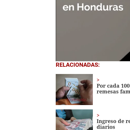
0
RELACIONADAS:
seconds
of
19
seconds
Volume
Por cada 100
0%
remesas fam
Ingreso de r
diarios