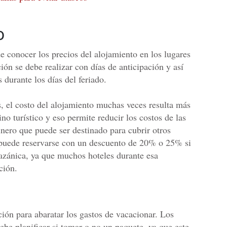
o
 conocer los precios del alojamiento en los lugares
ión se debe realizar con días de anticipación y así
s durante los días del feriado.
s, el costo del alojamiento muchas veces resulta más
no turístico y eso permite reducir los costos de las
inero que puede ser destinado para cubrir otros
n puede reservarse con un descuento de 20% o 25% si
azánica, ya que muchos hoteles durante esa
ción.
ción para abaratar los gastos de vacacionar. Los
be planificar si tomar o no un paquete, ya que este