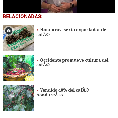
0
RELACIONADAS:
seconds
of
38
Honduras, sexto exportador de
seconds
cafÃ©
Occidente promueve cultura del
cafÃ©
Vendido 40% del cafÃ©
hondureÃ±o