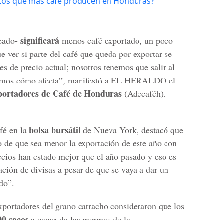
ntos que más café producen en Honduras?
significará
teado-
menos café exportado, un poco
 ver si parte del café que queda por exportar se
les de precio actual; nosotros tenemos que salir al
remos cómo afecta”, manifestó a EL HERALDO el
portadores de Café de Honduras
(Adecaféh),
bolsa bursátil
afé en la
de Nueva York, destacó que
 de que sea menor la exportación de este año con
recios han estado mejor que el año pasado y eso es
ción de divisas a pesar de que se vaya a dar un
do”.
exportadores del grano catracho consideraron que los
00 sacos
a causa de las mermas de la