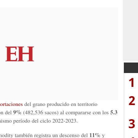
1
2
ortaciones
del grano producido en territorio
9%
5.3
ón del
(482,536 sacos) al compararse con los
3
ismo período del ciclo 2022-2023.
11%
modity también registra un descenso del
y