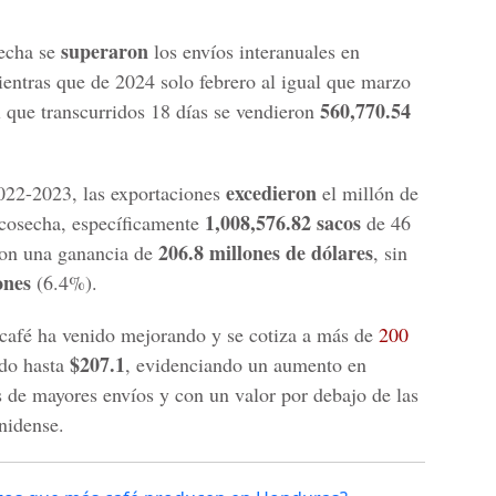
superaron
secha se
los envíos interanuales en
entras que de 2024 solo febrero al igual que marzo
560,770.54
l que transcurridos 18 días se vendieron
excedieron
022-2023, las exportaciones
el millón de
1,008,576.82 sacos
 cosecha, específicamente
de 46
206.8 millones de dólares
ron una ganancia de
, sin
ones
(6.4%).
 café ha venido mejorando y se cotiza a más de
200
$207.1
ado hasta
, evidenciando un aumento en
 de mayores envíos y con un valor por debajo de las
nidense.