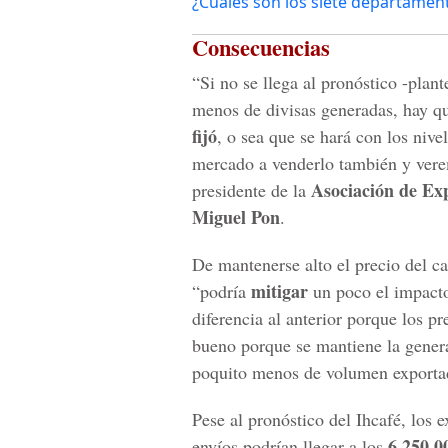
¿Cuáles son los siete departame
Consecuencias
“Si no se llega al pronóstico -plan
menos de divisas generadas, hay que
fijó
, o sea que se hará con los nive
mercado a venderlo también y ve
Asociación de Ex
presidente de la
Miguel Pon
.
De mantenerse alto el precio del c
mitigar
“podría
un poco el impacto
diferencia al anterior porque los p
bueno porque se mantiene la genera
poquito menos de volumen exporta
Pese al pronóstico del Ihcafé, los 
6,250,0
envíos podrían llegar a los