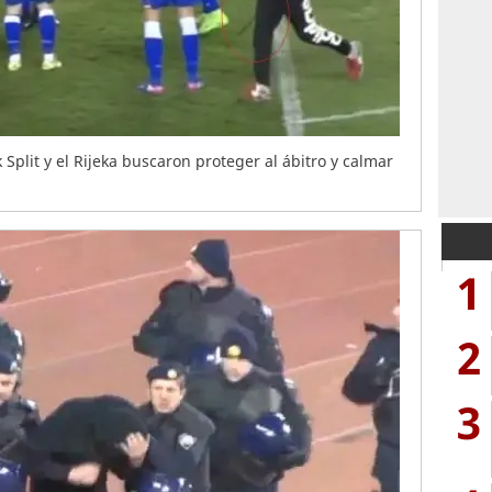
Split y el Rijeka buscaron proteger al ábitro y calmar
1
2
3