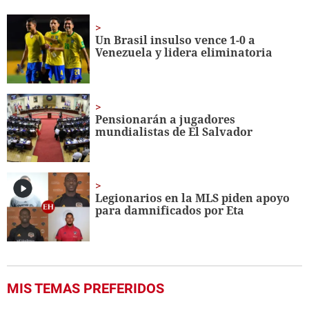
of
1
minute,
Un Brasil insulso vence 1-0 a
6
Venezuela y lidera eliminatoria
seconds
Pensionarán a jugadores
mundialistas de El Salvador
Legionarios en la MLS piden apoyo
para damnificados por Eta
MIS TEMAS PREFERIDOS