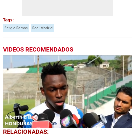
Tags:
Sergio Ramos
Real Madrid
VIDEOS RECOMENDADOS
0
RELACIONADAS:
seconds