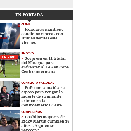
EN PORTADA
CLIMA
Honduras mantiene
condiciones secas con
lluvias débiles este
viernes
EN VIVO
Sorpresa en 11 titular
del Motagua para
enfrentar al FAS en Copa
Centroamericana
CONFLICTO PASIONAL
Enfermera mató a su
esposo para vengar la
muerte de su amante:
crimen en la
Centroamérica Oeste
CUMPLEAÑOS
Los hijos mayores de
Ricky Martin cumplen 18
años: ¿A quién se
parecen?