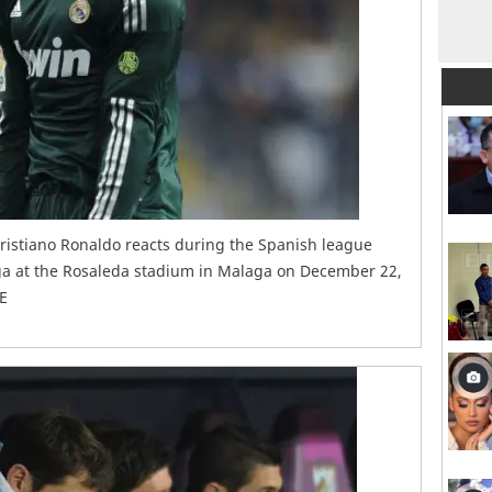
ristiano Ronaldo reacts during the Spanish league
ga at the Rosaleda stadium in Malaga on December 22,
E