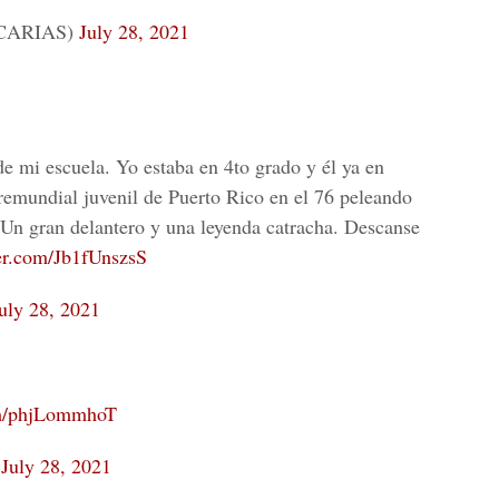
OCARIAS)
July 28, 2021
e mi escuela. Yo estaba en 4to grado y él ya en
premundial juvenil de Puerto Rico en el 76 peleando
 Un gran delantero y una leyenda catracha. Descanse
ter.com/Jb1fUnszsS
uly 28, 2021
om/phjLommhoT
)
July 28, 2021