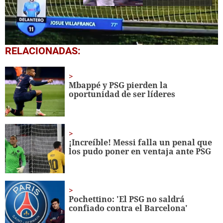
0
RELACIONADAS:
seconds
of
18
seconds
Mbappé y PSG pierden la
oportunidad de ser líderes
¡Increíble! Messi falla un penal que
los pudo poner en ventaja ante PSG
Pochettino: 'El PSG no saldrá
confiado contra el Barcelona'