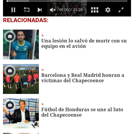
0
RELACIONADAS:
seconds
of
1
minute,
Una lesión lo salvó de morir con su
25
equipo en el avión
seconds
Barcelona y Real Madrid honran a
víctimas del Chapecoense
Fútbol de Honduras se une al luto
del Chapecoense