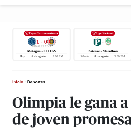
Copa Centroamericana
Liga Nacional
1 - 0
-
FINALIZADO
Motagua - CD FAS
Platense - Marathón
Hoy
6 de agosto
9:00 PM
Sábado
8 de agosto
3:00 PM
Inicio
·
Deportes
Olimpia le gana 
de joven promes