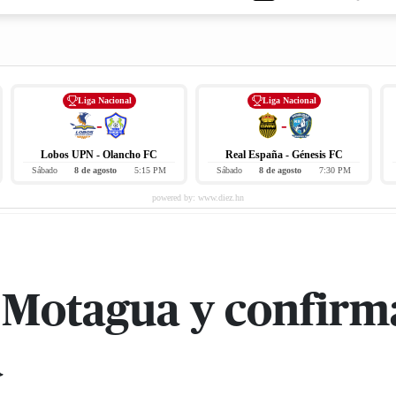
Liga Nacional
Liga Nacional
-
-
Lobos UPN - Olancho FC
Real España - Génesis FC
Sábado
8 de agosto
5:15 PM
Sábado
8 de agosto
7:30 PM
a Motagua y confirm
a