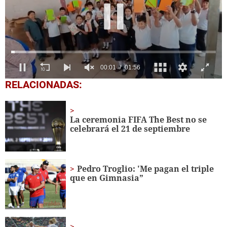
0
RELACIONADAS:
seconds
of
1
minute,
La ceremonia FIFA The Best no se
56
celebrará el 21 de septiembre
seconds
Pedro Troglio: 'Me pagan el triple
que en Gimnasia”