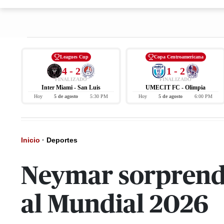
Leagues Cup
Copa Centroamericana
4 - 2
1 - 2
FINALIZADO
FINALIZADO
Inter Miami - San Luis
UMECIT FC - Olimpia
Hoy
5 de agosto
5:30 PM
Hoy
5 de agosto
6:00 PM
Inicio
·
Deportes
Neymar sorprende
al Mundial 2026