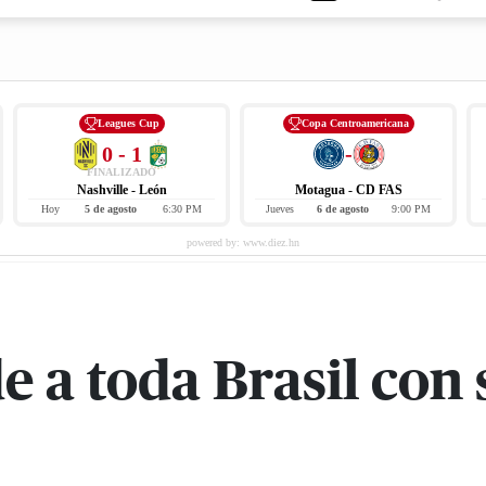
Leagues Cup
Copa Centroamericana
0 - 1
-
FINALIZADO
Nashville - León
Motagua - CD FAS
Hoy
5 de agosto
6:30 PM
Jueves
6 de agosto
9:00 PM
 a toda Brasil con 