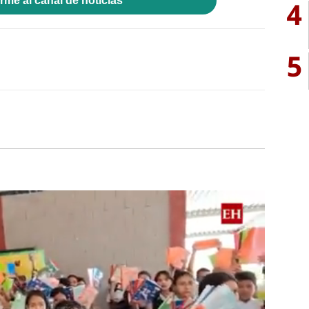
rme al canal de noticias
4
5