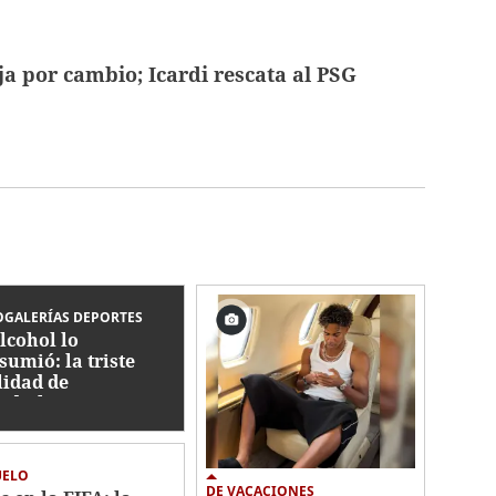
ja por cambio; Icardi rescata al PSG
GALERÍAS DEPORTES
alcohol lo
sumió: la triste
lidad de
dialista con
ico que jugó en
nduras
UELO
DE VACACIONES