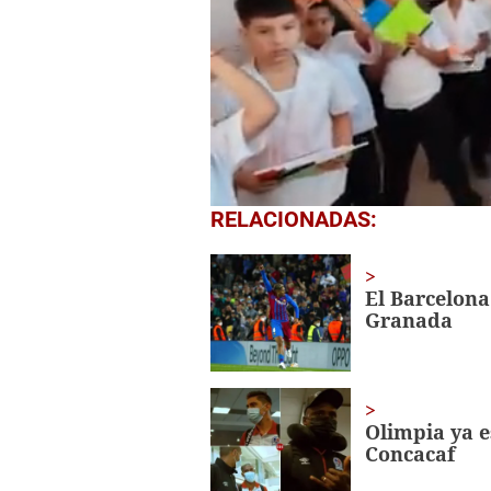
0
RELACIONADAS:
seconds
of
1
minute,
El Barcelona
56
Granada
seconds
Volume
0%
Olimpia ya e
Concacaf