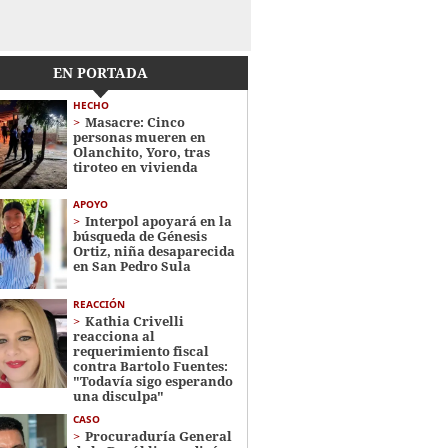
EN PORTADA
HECHO
Masacre: Cinco
personas mueren en
Olanchito, Yoro, tras
tiroteo en vivienda
APOYO
Interpol apoyará en la
búsqueda de Génesis
Ortiz, niña desaparecida
en San Pedro Sula
REACCIÓN
Kathia Crivelli
reacciona al
requerimiento fiscal
contra Bartolo Fuentes:
"Todavía sigo esperando
una disculpa"
CASO
Procuraduría General