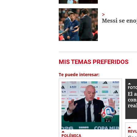
Messi se eno
MIS TEMAS PREFERIDOS
Te puede interesar:
FOTO
El 
con
rea
mun
Méx
Ho
REV
POLÉMICA