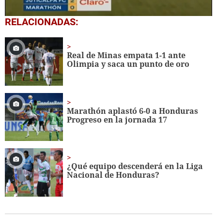
0
RELACIONADAS:
of
3
minutes,
18
Real de Minas empata 1-1 ante
seconds
Olimpia y saca un punto de oro
Marathón aplastó 6-0 a Honduras
Progreso en la jornada 17
¿Qué equipo descenderá en la Liga
Nacional de Honduras?