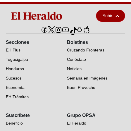
Subir
Secciones
Boletines
EH Plus
Cruzando Fronteras
Tegucigalpa
Conéctate
Honduras
Noticias
Sucesos
Semana en imágenes
Economía
Buen Provecho
EH Trámites
Opinión
Suscríbete
Grupo OPSA
EH Verifica
Beneficio
El Heraldo
Fotogalerías