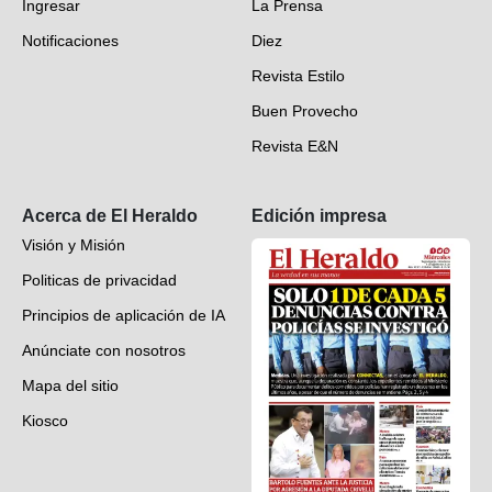
Ingresar
La Prensa
Deportes
Notificaciones
Diez
Videos
Revista Estilo
Hondureños en el mundo
Buen Provecho
Revista E&N
Suscripción
Acerca de El Heraldo
Edición impresa
Visión y Misión
Politicas de privacidad
Principios de aplicación de IA
Anúnciate con nosotros
Mapa del sitio
Kiosco
Preguntas frecuentes
Contáctenos