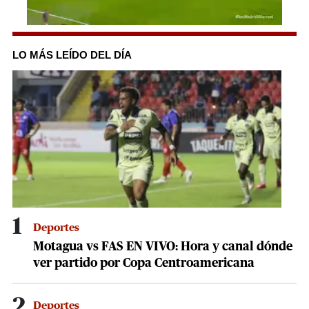
0
seconds
of
LO MÁS LEÍDO DEL DÍA
1
minute,
37
seconds
1
Deportes
Motagua vs FAS EN VIVO: Hora y canal dónde
ver partido por Copa Centroamericana
2
Deportes