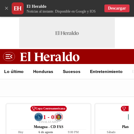
El Heraldo
×
Descargar
Noticias al instante. Disponible en Google y IOS
Lo último
Honduras
Sucesos
Entretenimiento
Copa Centroamericana
Li
1 - 0
FINALIZADO
Motagua - CD FAS
Platens
Hoy
6 de agosto
9:00 PM
Sábado
8 d