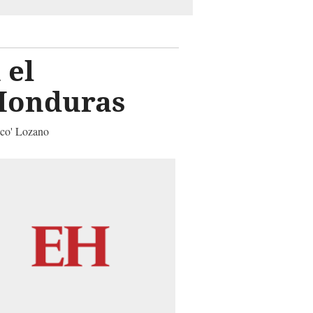
 el
 Honduras
oco' Lozano