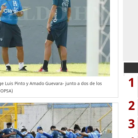
1
rge Luis Pinto y Amado Guevara- junto a dos de los
/OPSA)
2
3