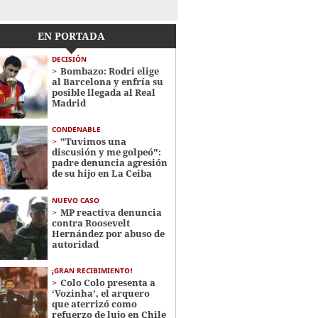
EN PORTADA
DECISIÓN
Bombazo: Rodri elige
al Barcelona y enfría su
posible llegada al Real
Madrid
CONDENABLE
"Tuvimos una
discusión y me golpeó":
padre denuncia agresión
de su hijo en La Ceiba
NUEVO CASO
MP reactiva denuncia
contra Roosevelt
Hernández por abuso de
autoridad
¡GRAN RECIBIMIENTO!
Colo Colo presenta a
‘Vozinha’, el arquero
que aterrizó como
refuerzo de lujo en Chile