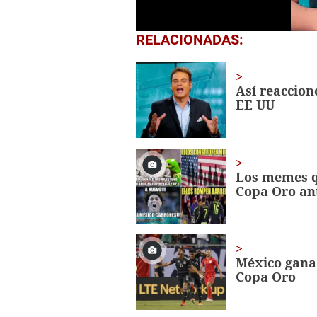
0
RELACIONADAS:
seconds
of
54
seconds
Volume
Así reaccion
0%
EE UU
Los memes qu
Copa Oro an
México gana 
Copa Oro