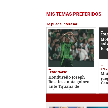
MIS TEMAS PREFERIDOS
Te puede interesar:
COL
Mot
sal
lo q
¿qu
chi
EN V
LEGIONARIO
Mot
Hondureño Joseph
jue
Rosales anota golazo
Cen
ante Tijuana de
Con
México en la Leagues
Cup