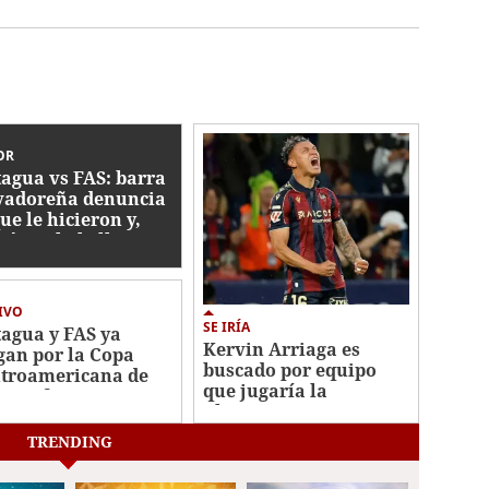
OR
agua vs FAS: barra
vadoreña denuncia
ue le hicieron y,
ién es la bella
ca?
IVO
SE IRÍA
agua y FAS ya
Kervin Arriaga es
gan por la Copa
buscado por equipo
troamericana de
que jugaría la
cacaf
Champions League
TRENDING