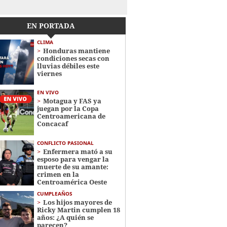
EN PORTADA
CLIMA
Honduras mantiene
condiciones secas con
lluvias débiles este
viernes
EN VIVO
Motagua y FAS ya
juegan por la Copa
Centroamericana de
Concacaf
CONFLICTO PASIONAL
Enfermera mató a su
esposo para vengar la
muerte de su amante:
crimen en la
Centroamérica Oeste
CUMPLEAÑOS
Los hijos mayores de
Ricky Martin cumplen 18
años: ¿A quién se
parecen?