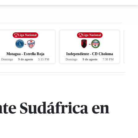
Liga Nacional
Liga Nacional
-
-
Motagua - Estrella Roja
Independiente - CD Choloma
Domingo
9 de agosto
5:15 PM
Domingo
9 de agosto
7:30 PM
Hoy
te Sudáfrica en