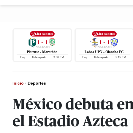
Liga Nacional
Liga Nacional
1 - 1
1 - 1
FINALIZADO
FINALIZADO
Platense - Marathón
Lobos UPN - Olancho FC
Hoy
8 de agosto
3:00 PM
Hoy
8 de agosto
5:15 PM
Inicio
·
Deportes
México debuta en
el Estadio Azteca