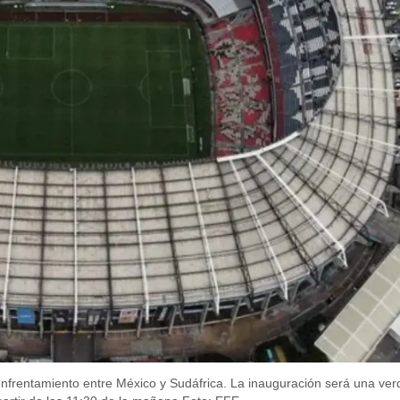
nfrentamiento entre México y Sudáfrica. La inauguración será una verd