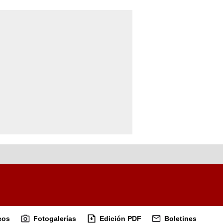
eos
Fotogalerías
Edición PDF
Boletines