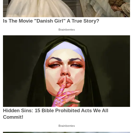
Is The Movie "Danish Girl" A True Story?
Brainberries
Hidden Sins: 15 Bible Prohibited Acts We All
Commit!
Brainberries