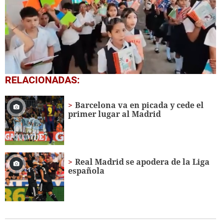
0
RELACIONADAS:
seconds
of
1
Barcelona va en picada y cede el
minute,
primer lugar al Madrid
56
seconds
Real Madrid se apodera de la Liga
española