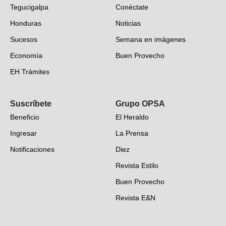
Tegucigalpa
Conéctate
Honduras
Noticias
Sucesos
Semana en imágenes
Economía
Buen Provecho
EH Trámites
Opinión
Suscríbete
Grupo OPSA
EH Verifica
Beneficio
El Heraldo
Fotogalerías
Ingresar
La Prensa
Deportes
Notificaciones
Diez
Videos
Revista Estilo
Hondureños en el mundo
Buen Provecho
Revista E&N
Suscripción