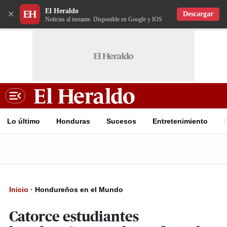
El Heraldo
×
Descargar
Noticias al instante. Disponible en Google y IOS
Lo último
Honduras
Sucesos
Entretenimiento
Inicio
·
Hondureños en el Mundo
Catorce estudiantes