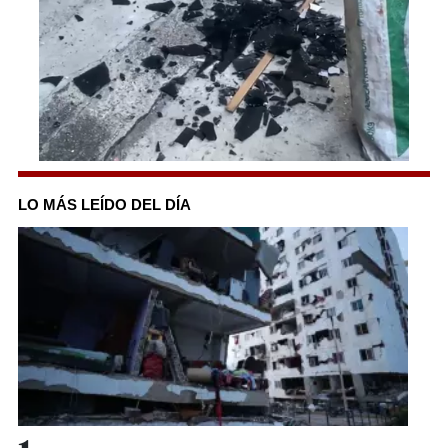
1
second
of
LO MÁS LEÍDO DEL DÍA
6
minutes,
44
seconds