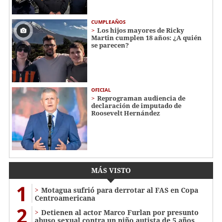
CUMPLEAÑOS
Los hijos mayores de Ricky
Martin cumplen 18 años: ¿A quién
se parecen?
OFICIAL
Reprograman audiencia de
declaración de imputado de
Roosevelt Hernández
MÁS VISTO
1
Motagua sufrió para derrotar al FAS en Copa
Centroamericana
2
Detienen al actor Marco Furlan por presunto
abuso sexual contra un niño autista de 5 años